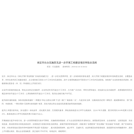
保定市出台实施意见进一步开展工程建设项目审批全流程
栏目：行业新闻
发布时间：2019-02-18 10:30:02
近日，保定市出台《深化开展“双创双服”活动的实施意见》，进一步优化营商环境。进一步加快项目落地速度，深入开展工程建设项目审批制度全流程、全覆盖改
革，对符合条件的工程建设项目，从立项到竣工阶段110个工作日内完成审批，其中立项用地规划许可阶段50个工作日内完成审批。加快推广企业投资项目承诺制，积
极探索在更多县（市、区）和省级以上开发区试行。
企业开办审批时效提速。简化企业登记注销程序，企业登记时间不超过5个工作日，大力推广1日办结、即时办理等做法；优化新办企业办税程序，发票领取时间符合
规定条件的不超过1个工作日；公章刻制时间不超过1个工作日。取消企业银行账户许可证。
提升政务服务效能。加快推进政务服务“一网通办”和企业群众办事“只进一扇门”“最多跑一次”；凡是没有法律、法规依据的证明一律取消；建成整体联动、部门协
同、市级统筹、一网办理的“互联网+政务服务”体系，切实为群众和企业提供高质量高效率的政务服务。
提升口岸通关便利化。深化通关一体化改革，优化通关流程，完善通关服务，降低集装箱进出口环节合规成本。以2017年为基数，通关时间到2019年底累计压缩
45%，集装箱进出口环节合规成本累计压减35%以上。
开展效能大提升专项行动。进一步清理和规范行政许可事项，实施精准协调放权；扩大企业投资项目承诺制试点，按照政府定标准、企业做承诺、过程强监督、失信
有惩戒，推动投资项目审批流程改革；全面推进工程项目审批流程再造，探索开展并联审批改革，积极推行“多图联审”“联合测验”“联合验收”等制度，推广区域评估
评价，对各类审批前置条件和申报材料不再设置“兜底条款”，最大限度精简材料、减少环节、压减时间。改进和规范各类督查检查，除国家和省有明确要求外，原则
上不到重点项目、重点企业现场检查，真正做到“不叫不到、有请必到、精细周到”。